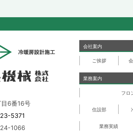
会社案内
ご挨拶
業務案内
フロ
目6番16号
住設部
23-5371
業務実績
24-1066